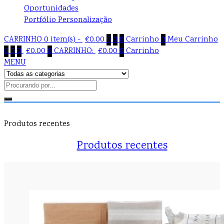
Oportunidades
Portfólio Personalização
CARRINHO
0 item(s) -
€
0.00
0
0
0
Carrinho
0
Meu Carrinho
0
0
0
€
0.00
0
CARRINHO:
€
0.00
0
Carrinho
MENU
Produtos recentes
Produtos recentes