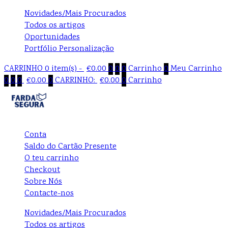
Novidades/Mais Procurados
Todos os artigos
Oportunidades
Portfólio Personalização
CARRINHO
0 item(s) -
€
0.00
0
0
0
Carrinho
0
Meu Carrinho
0
0
0
€
0.00
0
CARRINHO:
€
0.00
0
Carrinho
Conta
Saldo do Cartão Presente
O teu carrinho
Checkout
Sobre Nós
Contacte-nos
Novidades/Mais Procurados
Todos os artigos