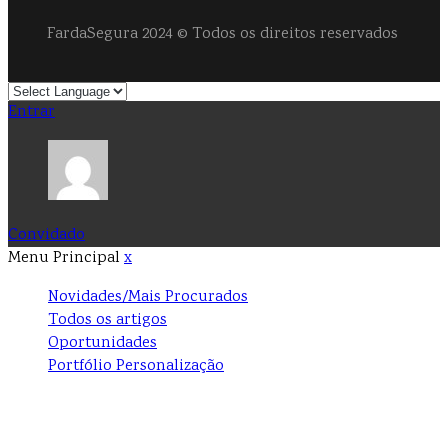
FardaSegura 2024 © Todos os direitos reservados
Entrar
Convidado
Menu Principal
x
Novidades/Mais Procurados
Todos os artigos
Oportunidades
Portfólio Personalização