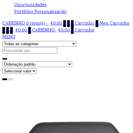
Oportunidades
Portfólio Personalização
CARRINHO
0 item(s) -
€
0.00
0
0
0
Carrinho
0
Meu Carrinho
0
0
0
€
0.00
0
CARRINHO:
€
0.00
0
Carrinho
MENU