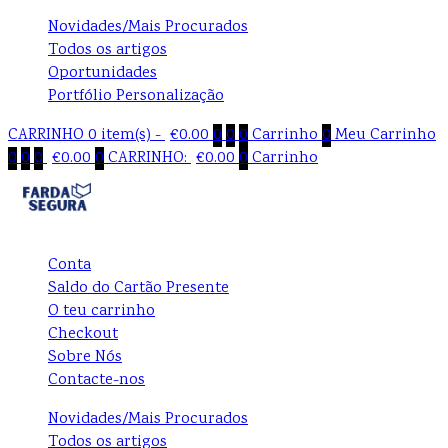
Novidades/Mais Procurados
Todos os artigos
Oportunidades
Portfólio Personalização
CARRINHO
0 item(s) -
€
0.00
0
0
0
Carrinho
0
Meu Carrinho
0
0
0
€
0.00
0
CARRINHO:
€
0.00
0
Carrinho
Conta
Saldo do Cartão Presente
O teu carrinho
Checkout
Sobre Nós
Contacte-nos
Novidades/Mais Procurados
Todos os artigos