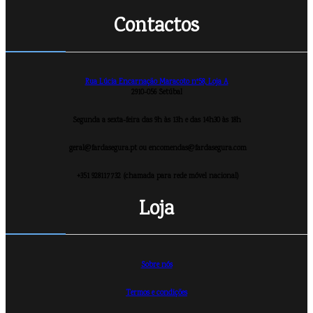
Contactos
Rua Lúcia Encarnação Maracoto nº58, Loja A
2910-056 Setúbal
Segunda a sexta-feira das 9h às 13h e das 14h30 às 18h
geral@fardasegura.pt ou encomendas@fardasegura.com
+351 928117732 (chamada para rede móvel nacional)
Loja
Sobre nós
Termos e condições