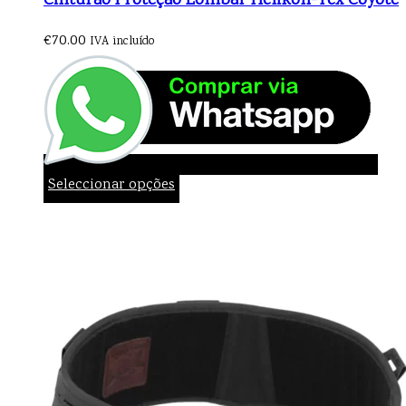
Cinturão Proteção Lombar Helikon-Tex Coyote
€
70.00
IVA incluído
Seleccionar opções