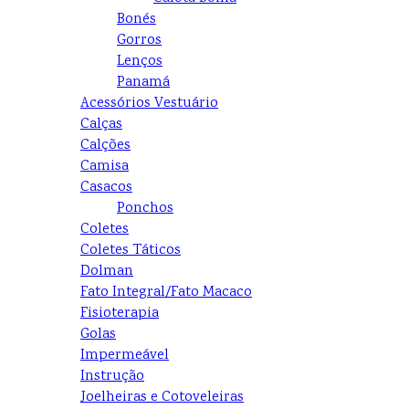
Bonés
Gorros
Lenços
Panamá
Acessórios Vestuário
Calças
Calções
Camisa
Casacos
Ponchos
Coletes
Coletes Táticos
Dolman
Fato Integral/Fato Macaco
Fisioterapia
Golas
Impermeável
Instrução
Joelheiras e Cotoveleiras