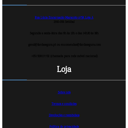
Rua Lúcia Encarnação Maracoto nº58, Loja A
2910-056 Setúbal
Segunda a sexta-feira das 9h às 13h e das 14h30 às 18h
geral@fardasegura.pt ou encomendas@fardasegura.com
+351 928117732 (chamada para rede móvel nacional)
Loja
Sobre nós
Termos e condições
Devoluções e reembolsos
Política de privacidade