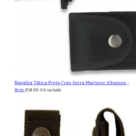
Navalha Tática Preta Com Serra Martinez Albainox -
8cm
€
18.50
IVA incluído