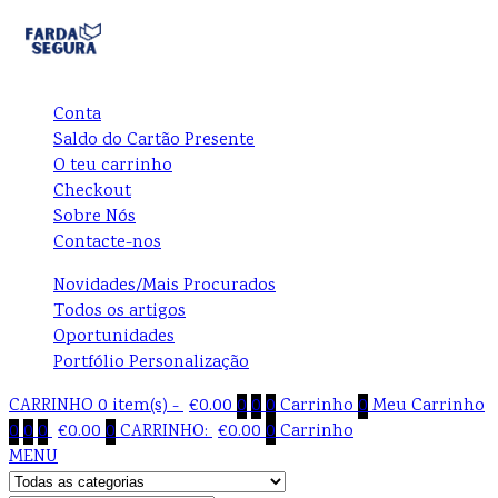
Conta
Saldo do Cartão Presente
O teu carrinho
Checkout
Sobre Nós
Contacte-nos
Novidades/Mais Procurados
Todos os artigos
Oportunidades
Portfólio Personalização
CARRINHO
0 item(s) -
€
0.00
0
0
0
Carrinho
0
Meu Carrinho
0
0
0
€
0.00
0
CARRINHO:
€
0.00
0
Carrinho
MENU