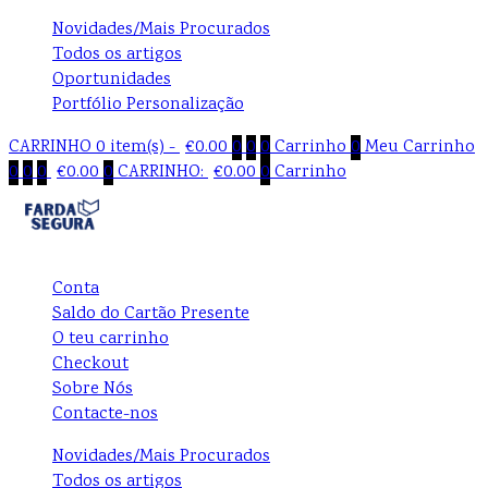
Novidades/Mais Procurados
Todos os artigos
Oportunidades
Portfólio Personalização
CARRINHO
0 item(s) -
€
0.00
0
0
0
Carrinho
0
Meu Carrinho
0
0
0
€
0.00
0
CARRINHO:
€
0.00
0
Carrinho
Conta
Saldo do Cartão Presente
O teu carrinho
Checkout
Sobre Nós
Contacte-nos
Novidades/Mais Procurados
Todos os artigos