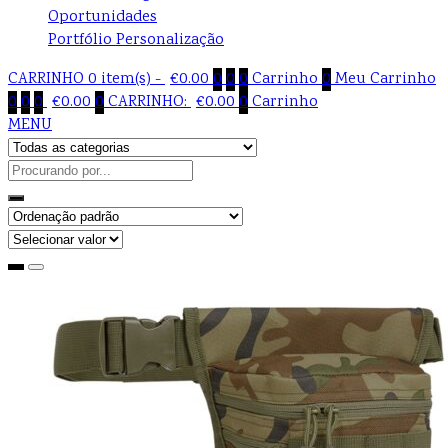
Oportunidades
Portfólio Personalização
CARRINHO
0 item(s) -
€
0.00
0
0
0
Carrinho
0
Meu Carrinho
0
0
0
€
0.00
0
CARRINHO:
€
0.00
0
Carrinho
MENU