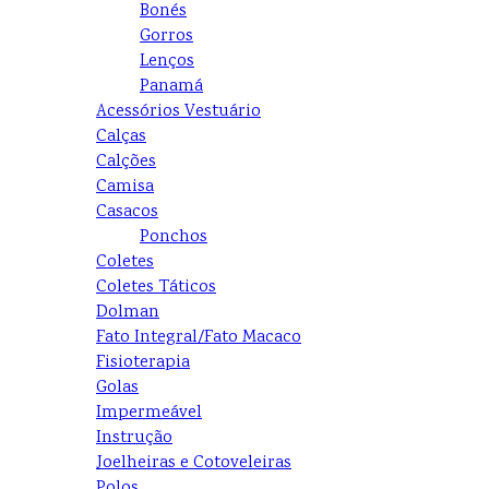
Bonés
Gorros
Lenços
Panamá
Acessórios Vestuário
Calças
Calções
Camisa
Casacos
Ponchos
Coletes
Coletes Táticos
Dolman
Fato Integral/Fato Macaco
Fisioterapia
Golas
Impermeável
Instrução
Joelheiras e Cotoveleiras
Polos