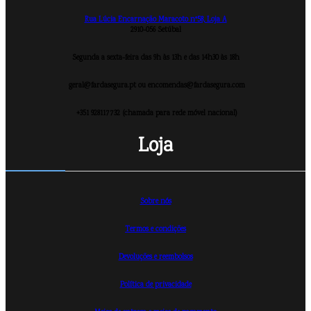
Rua Lúcia Encarnação Maracoto nº58, Loja A
2910-056 Setúbal
Segunda a sexta-feira das 9h às 13h e das 14h30 às 18h
geral@fardasegura.pt ou encomendas@fardasegura.com
+351 928117732 (chamada para rede móvel nacional)
Loja
Sobre nós
Termos e condições
Devoluções e reembolsos
Política de privacidade