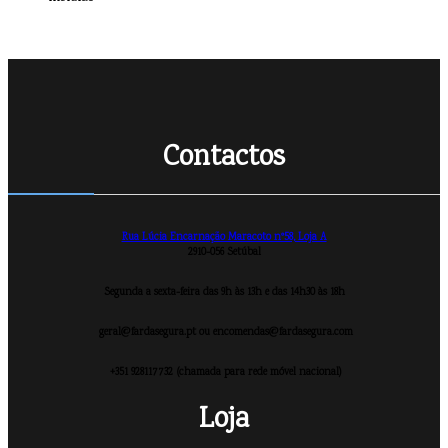
Contactos
Rua Lúcia Encarnação Maracoto nº58, Loja A
2910-056 Setúbal
Segunda a sexta-feira das 9h às 13h e das 14h30 às 18h
geral@fardasegura.pt ou encomendas@fardasegura.com
+351 928117732 (chamada para rede móvel nacional)
Loja