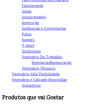
Fato Integral/Fato Macaco
Fisioterapia
Golas
Impermeável
Instrução
Joelheiras e Cotoveleiras
Polos
Sweat's
T-shirt
Uniformes
Vestuário De Trabalho
Hotelaria/Restauração
Vestuário Térmico
Vestuário Alta Visibilidade
Vestuário e Calçado Hospitalar
Acessórios
Produtos que vai Gostar