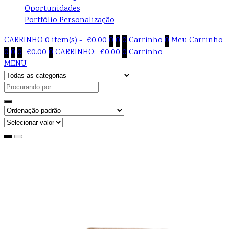
Oportunidades
Portfólio Personalização
CARRINHO
0 item(s) -
€
0.00
0
0
0
Carrinho
0
Meu Carrinho
0
0
0
€
0.00
0
CARRINHO:
€
0.00
0
Carrinho
MENU