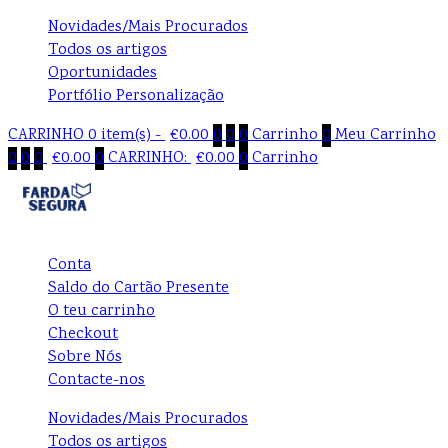
Novidades/Mais Procurados
Todos os artigos
Oportunidades
Portfólio Personalização
CARRINHO
0 item(s) -
€
0.00
0
0
0
Carrinho
0
Meu Carrinho
0
0
0
€
0.00
0
CARRINHO:
€
0.00
0
Carrinho
Conta
Saldo do Cartão Presente
O teu carrinho
Checkout
Sobre Nós
Contacte-nos
Novidades/Mais Procurados
Todos os artigos