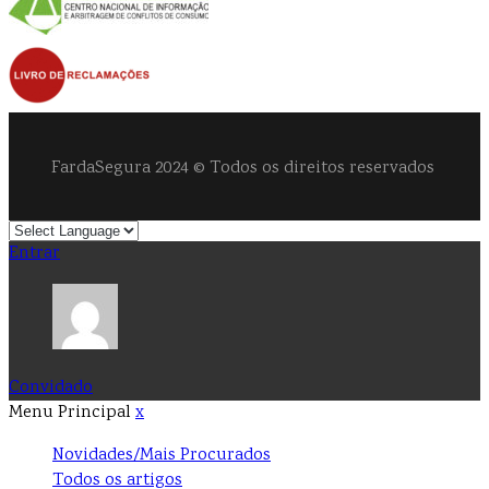
FardaSegura 2024 © Todos os direitos reservados
Entrar
Convidado
Menu Principal
x
Novidades/Mais Procurados
Todos os artigos