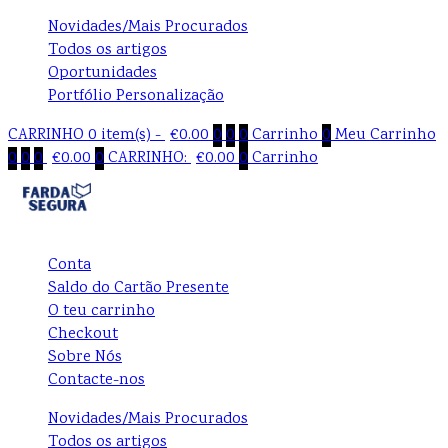
Novidades/Mais Procurados
Todos os artigos
Oportunidades
Portfólio Personalização
CARRINHO
0 item(s) -
€
0.00
0
0
0
Carrinho
0
Meu Carrinho
0
0
0
€
0.00
0
CARRINHO:
€
0.00
0
Carrinho
Conta
Saldo do Cartão Presente
O teu carrinho
Checkout
Sobre Nós
Contacte-nos
Novidades/Mais Procurados
Todos os artigos