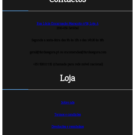
Contactos
Rua Lúcia Encarnação Maracoto nº58, Loja A
2910-056 Setúbal
Segunda a sexta-feira das 9h às 13h e das 14h30 às 18h
geral@fardasegura.pt ou encomendas@fardasegura.com
+351 928117732 (chamada para rede móvel nacional)
Loja
Sobre nós
Termos e condições
Devoluções e reembolsos