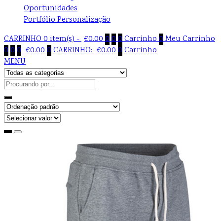
Oportunidades
Portfólio Personalização
CARRINHO
0 item(s) -
€
0.00
0
0
0
Carrinho
0
Meu Carrinho
0
0
0
€
0.00
0
CARRINHO:
€
0.00
0
Carrinho
MENU