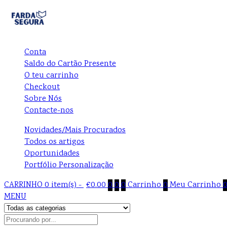
Conta
Saldo do Cartão Presente
O teu carrinho
Checkout
Sobre Nós
Contacte-nos
Novidades/Mais Procurados
Todos os artigos
Oportunidades
Portfólio Personalização
CARRINHO
0 item(s) -
€
0.00
0
0
0
Carrinho
0
Meu Carrinho
MENU