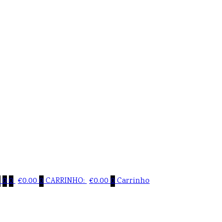
0
0
0
€
0.00
0
CARRINHO:
€
0.00
0
Carrinho